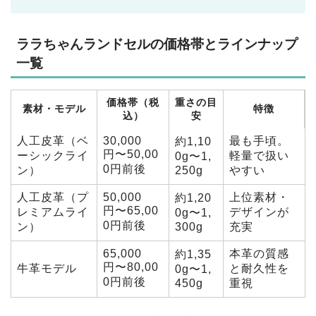
ララちゃんランドセルの価格帯とラインナップ
一覧
価格帯（税
重さの目
素材・モデル
特徴
込）
安
人工皮革（ベ
30,000
最も手頃。
約1,10
円〜50,00
ーシックライ
軽量で扱い
0g〜1,
0円前後
ン）
250g
やすい
人工皮革（プ
50,000
上位素材・
約1,20
円〜65,00
レミアムライ
デザインが
0g〜1,
0円前後
ン）
300g
充実
65,000
本革の質感
約1,35
円〜80,00
牛革モデル
と耐久性を
0g〜1,
0円前後
450g
重視