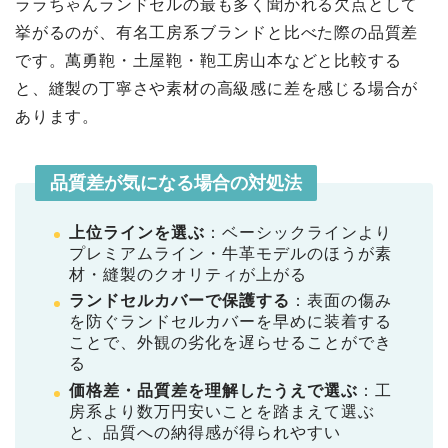
ララちゃんランドセルの最も多く聞かれる欠点として
挙がるのが、有名工房系ブランドと比べた際の品質差
です。萬勇鞄・土屋鞄・鞄工房山本などと比較する
と、縫製の丁寧さや素材の高級感に差を感じる場合が
あります。
品質差が気になる場合の対処法
上位ラインを選ぶ
：ベーシックラインより
プレミアムライン・牛革モデルのほうが素
材・縫製のクオリティが上がる
ランドセルカバーで保護する
：表面の傷み
を防ぐランドセルカバーを早めに装着する
ことで、外観の劣化を遅らせることができ
る
価格差・品質差を理解したうえで選ぶ
：工
房系より数万円安いことを踏まえて選ぶ
と、品質への納得感が得られやすい