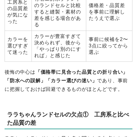
工房系と
のランドセルと比較
価格差・品質差
の品質差
すると縫製・素材の
を事前に理解し
が気にな
差を感じる場合があ
たうえで選ぶ
った
る
カラーが豊富すぎて
カラーを
事前に候補を2〜
決められず、後から
選びすぎ
3点に絞ってから
「やっぱり別のにす
て迷った
選ぶ
れば」と感じた
後悔の中心は
「価格帯に見合った品質との折り合い」
「防水への誤解」「カラー選びの迷い」
であり、事前
に把握しておけば回避できるものがほとんどです。
ララちゃんランドセルの欠点① 工房系と比べ
た品質の差