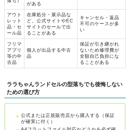
落ち）
がある
アウト
在庫処分・展示品な
キャンセル・返品
レット
ど。公式サイトやEC
不可のケースが多
品・セ
サイトのセールで出
い
ール品
ることがある
フリマ
保証が引き継がれ
アプリ
個人が出品する中古
ないため修理費が
等の中
品
全額自己負担にな
古品
ることがある
ララちゃんランドセルの型落ちでも後悔しない
ための選び方
公式または正規販売店から購入する（保証
が確実に付く）
A4フラットファイル対応かどうかを必ず確