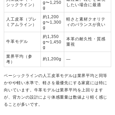
g〜1,250
シックライン）
したい場合に最適
g
約1,200
人工皮革（プレ
軽さと素材クオリテ
g〜1,300
ミアムライン）
ィのバランスが良い
g
約1,350
本革の耐久性・質感
牛革モデル
g〜1,450
重視
g
業界平均（参
約1,200g
—
考）
ベーシックラインの人工皮革モデルは業界平均と同等
かやや軽い水準で、軽さを最優先にする家庭には特に
向いています。牛革モデルは業界平均を上回ります
が、背カンの設計により体感重量は数値より軽く感じ
ることが多いです。