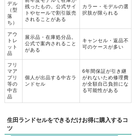
前年度モデルで在庫が
デル
残ったもの。公式サイ
カラー・モデルの選
（型
トやセールで割引販売
択肢が限られる
落
されることがある
ち）
アウ
展示品・在庫処分品。
トレ
キャンセル・返品不
公式で案内されること
ット
可のケースが多い
がある
品
フリ
マア
6年間保証が引き継
プリ
個人が出品する中古ラ
がれないため修理費
等の
ンドセル
が全額自己負担にな
中古
る可能性がある
品
生田ランドセルをできるだけお得に購入するコ
ツ