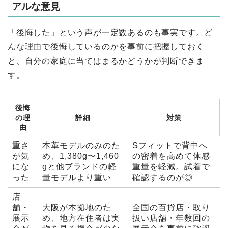
アルな意見
「後悔した」という声が一定数あるのも事実です。ど
んな理由で後悔しているのかを事前に把握しておく
と、自分の家庭に当てはまるかどうかが判断できま
す。
後悔
の理
詳細
対策
由
重さ
本革モデルのみのた
Sフィットで背中へ
が気
め、1,380g〜1,460
の密着を高めて体感
にな
gと他ブランドの軽
重量を軽減。試着で
った
量モデルより重い
確認するのが◎
店
舗・
大阪が本拠地のた
全国の百貨店・取り
展示
め、地方在住者は実
扱い店舗・年数回の