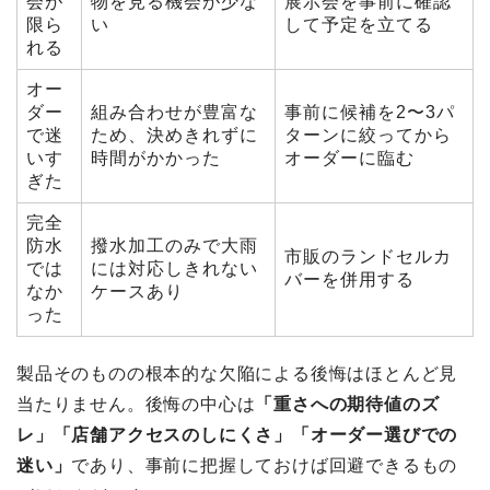
会が
物を見る機会が少な
展示会を事前に確認
限ら
い
して予定を立てる
れる
オー
ダー
組み合わせが豊富な
事前に候補を2〜3パ
で迷
ため、決めきれずに
ターンに絞ってから
いす
時間がかかった
オーダーに臨む
ぎた
完全
防水
撥水加工のみで大雨
市販のランドセルカ
では
には対応しきれない
バーを併用する
なか
ケースあり
った
製品そのものの根本的な欠陥による後悔はほとんど見
当たりません。後悔の中心は
「重さへの期待値のズ
レ」「店舗アクセスのしにくさ」「オーダー選びでの
迷い」
であり、事前に把握しておけば回避できるもの