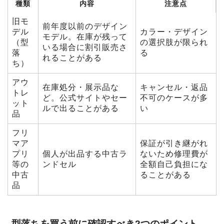
種類
内容
注意点
旧モ
前年度以前のデザイン
デル
カラー・デザイン
モデル。在庫が残って
（型
の選択肢が限られ
いる場合に割引販売さ
落
る
れることがある
ち）
アウ
在庫処分・展示品な
キャンセル・返品
トレ
ど。公式サイトやセー
不可のケースが多
ット
ルで出ることがある
い
品
フリ
マア
保証が引き継がれ
プリ
個人が出品する中古ラ
ないため修理費が
等の
ンドセル
全額自己負担にな
中古
ることがある
品
型落ちを買う前に確認すべき2つのポイント