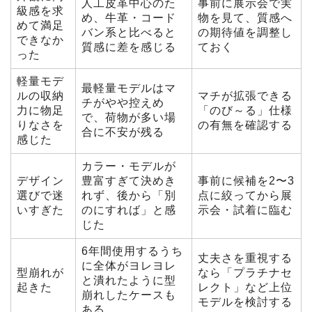
人工皮革中心のた
事前に展示会で実
級感を求
め、牛革・コード
物を見て、質感へ
めて満足
バン系と比べると
の期待値を調整し
できなか
質感に差を感じる
ておく
った
軽量モデ
最軽量モデルはマ
ルの収納
マチが拡張できる
チがやや控えめ
力に物足
「のび～る」仕様
で、荷物が多い場
りなさを
の有無を確認する
合に不安が残る
感じた
カラー・モデルが
デザイン
豊富すぎて決めき
事前に候補を2〜3
選びで迷
れず、後から「別
点に絞ってから展
いすぎた
のにすれば」と感
示会・試着に臨む
じた
6年間使用するうち
丈夫さを重視する
に全体がヨレヨレ
型崩れが
なら「プラチナセ
と潰れたように型
起きた
レクト」など上位
崩れしたケースも
モデルを検討する
ある