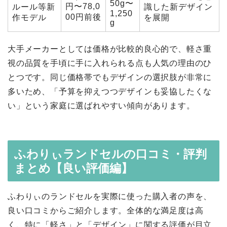
50g〜
円〜78,0
ルール等新
識した新デザイン
1,250
00円前後
作モデル
を展開
g
大手メーカーとしては価格が比較的良心的で、軽さ重
視の品質を手頃に手に入れられる点も人気の理由のひ
とつです。同じ価格帯でもデザインの選択肢が非常に
多いため、「予算を抑えつつデザインも妥協したくな
い」という家庭に選ばれやすい傾向があります。
ふわりぃランドセルの口コミ・評判
まとめ【良い評価編】
ふわりぃのランドセルを実際に使った購入者の声を、
良い口コミからご紹介します。全体的な満足度は高
く、特に「軽さ」と「デザイン」に関する評価が目立