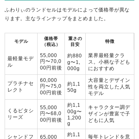
ふわりぃのランドセルはモデルによって価格帯が異な
ります。主なラインナップをまとめました。
価格帯
重さの
モデル
特徴
（税込）
目安
55,000
業界最軽量クラ
約880
最軽量モデ
円〜70,0
ス。小柄な子ども
g〜1,
ル
00円前後
000g
におすすめ
60,000
大容量とデザイン
プラチナセ
約1,1
円〜75,0
性を両立した人気
レクト
50g
00円前後
モデル
約1,1
キャラクター調デ
55,000
くるピタシ
00g〜
円〜68,0
ザインが豊富で子
リーズ
1,200
00円前後
どもに人気
g
約1,1
シャンドフ
毎年トレンドを意
65,000