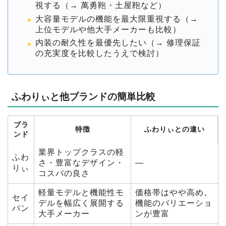
視する（→ 萬勇鞄・土屋鞄など）
大容量モデルの機能を最大限重視する（→
上位モデルや他大手メーカーも比較）
内装の耐久性を最優先したい（→ 修理保証
の充実度を比較したうえで検討）
ふわりぃと他ブランドの簡単比較
ブラ
特徴
ふわりぃとの違い
ンド
業界トップクラスの軽
ふわ
さ・豊富なデザイン・
—
りぃ
コスパの良さ
軽量モデルと機能性モ
価格帯はやや高め。
セイ
デルを幅広く展開する
機能のバリエーショ
バン
大手メーカー
ンが豊富