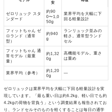
モデル
特徴
安
約90
ゼロリュック スタ
業界平均を大幅に下
0〜1,0
ンダード
回る軽量設計
50g
フィットちゃん ゼ
ランリュック並みの
約940
ロランド（通常
軽さ。通常型ランド
g
型）
セル
フィットちゃん 通
高機能モデル。重さ
約1,32
常モデル（最重
は重め
0g
量）
約1,20
業界平均（参考）
—
0g
ゼロリュックは業界平均を大幅に下回る軽量設計を実
現しています。「最も重い日は約6.2kg、軽い日でも約
4.2kgの荷物を背負う」という調査結果も報告されてお
り、ランドセルそのものを軽くすることは毎日の通学