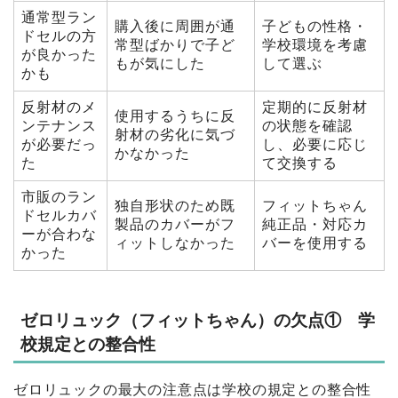
通常型ラン
購入後に周囲が通
子どもの性格・
ドセルの方
常型ばかりで子ど
学校環境を考慮
が良かった
もが気にした
して選ぶ
かも
反射材のメ
定期的に反射材
使用するうちに反
ンテナンス
の状態を確認
射材の劣化に気づ
が必要だっ
し、必要に応じ
かなかった
た
て交換する
市販のラン
独自形状のため既
フィットちゃん
ドセルカバ
製品のカバーがフ
純正品・対応カ
ーが合わな
ィットしなかった
バーを使用する
かった
ゼロリュック（フィットちゃん）の欠点① 学
校規定との整合性
ゼロリュックの最大の注意点は学校の規定との整合性