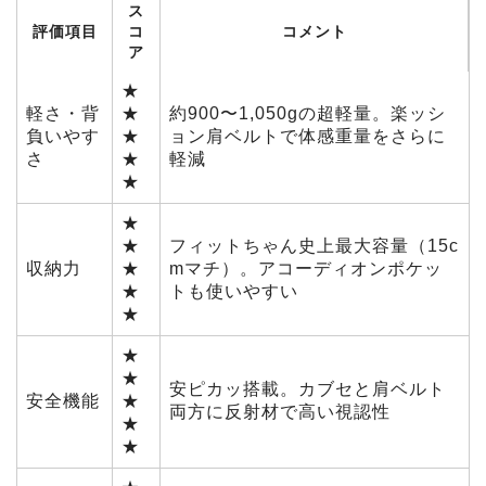
ス
評価項目
コ
コメント
ア
★
軽さ・背
★
約900〜1,050gの超軽量。楽ッシ
負いやす
★
ョン肩ベルトで体感重量をさらに
さ
★
軽減
★
★
★
フィットちゃん史上最大容量（15c
収納力
★
mマチ）。アコーディオンポケッ
★
トも使いやすい
★
★
★
安ピカッ搭載。カブセと肩ベルト
安全機能
★
両方に反射材で高い視認性
★
★