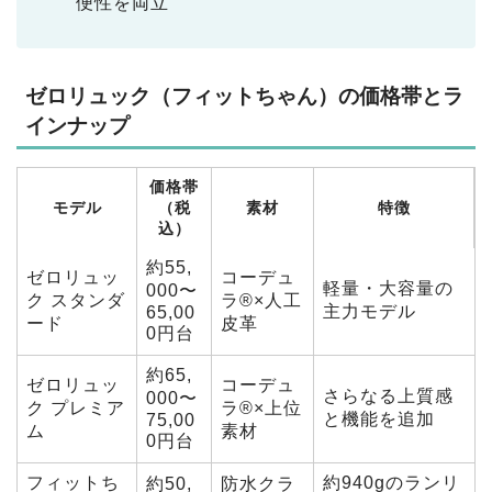
便性を両立
ゼロリュック（フィットちゃん）の価格帯とラ
インナップ
価格帯
モデル
（税
素材
特徴
込）
約55,
ゼロリュッ
コーデュ
軽量・大容量の
000〜
ク スタンダ
ラ®×人工
主力モデル
65,00
ード
皮革
0円台
約65,
ゼロリュッ
コーデュ
さらなる上質感
000〜
ク プレミア
ラ®×上位
と機能を追加
75,00
ム
素材
0円台
フィットち
約940gのランリ
約50,
防水クラ