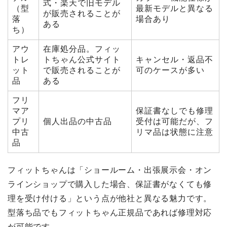
式・楽天で旧モデル
（型
最新モデルと異なる
が販売されることが
落
場合あり
ある
ち）
アウ
在庫処分品。フィッ
トレ
トちゃん公式サイト
キャンセル・返品不
ット
で販売されることが
可のケースが多い
品
ある
フリ
マア
保証書なしでも修理
プリ
個人出品の中古品
受付は可能だが、フ
中古
リマ品は状態に注意
品
フィットちゃんは「ショールーム・出張展示会・オン
ラインショップで購入した場合、保証書がなくても修
理を受け付ける」という点が他社と異なる魅力です。
型落ち品でもフィットちゃん正規品であれば修理対応
が可能です。