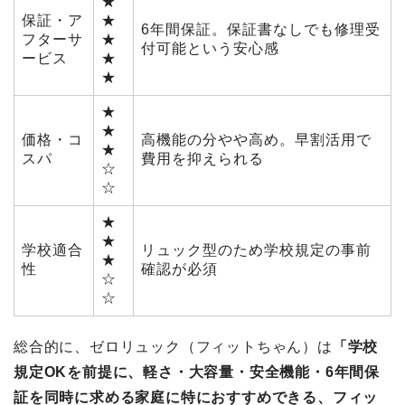
★
保証・ア
★
6年間保証。保証書なしでも修理受
フターサ
★
付可能という安心感
ービス
★
★
★
★
価格・コ
高機能の分やや高め。早割活用で
★
スパ
費用を抑えられる
☆
☆
★
★
学校適合
リュック型のため学校規定の事前
★
性
確認が必須
☆
☆
総合的に、ゼロリュック（フィットちゃん）は
「学校
規定OKを前提に、軽さ・大容量・安全機能・6年間保
証を同時に求める家庭に特におすすめできる、フィッ