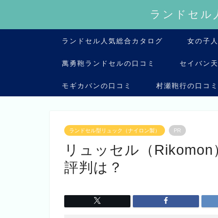
ランドセル
ランドセル人気総合カタログ
女の子
萬勇鞄ランドセルの口コミ
セイバン
モギカバンの口コミ
村瀬鞄行の口コ
ランドセル型リュック（ナイロン製）
PR
リュッセル（Rikom
評判は？