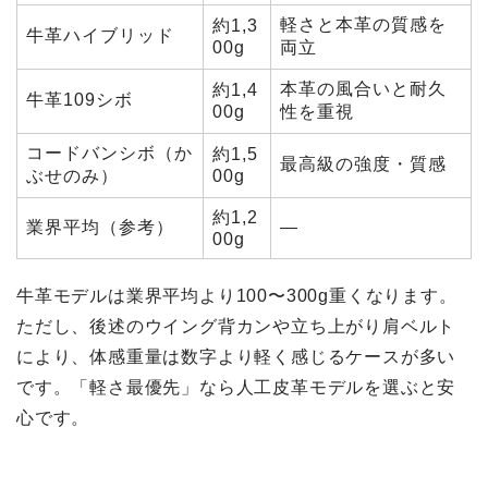
軽さと本革の質感を
約1,3
牛革ハイブリッド
00g
両立
本革の風合いと耐久
約1,4
牛革109シボ
00g
性を重視
コードバンシボ（か
約1,5
最高級の強度・質感
ぶせのみ）
00g
約1,2
業界平均（参考）
—
00g
牛革モデルは業界平均より100〜300g重くなります。
ただし、後述のウイング背カンや立ち上がり肩ベルト
により、体感重量は数字より軽く感じるケースが多い
です。「軽さ最優先」なら人工皮革モデルを選ぶと安
心です。