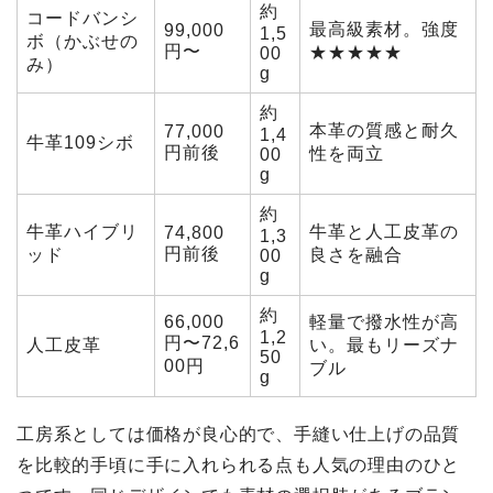
約
コードバンシ
最高級素材。強度
99,000
1,5
ボ（かぶせの
円〜
★★★★★
00
み）
g
約
本革の質感と耐久
77,000
1,4
牛革109シボ
円前後
性を両立
00
g
約
牛革ハイブリ
牛革と人工皮革の
74,800
1,3
円前後
ッド
良さを融合
00
g
約
66,000
軽量で撥水性が高
1,2
円〜72,6
人工皮革
い。最もリーズナ
50
00円
ブル
g
工房系としては価格が良心的で、手縫い仕上げの品質
を比較的手頃に手に入れられる点も人気の理由のひと