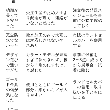
由
納期が
注文後の発送ス
受注生産のため大手よ
長くて
ケジュールを事
り配送が遅く、連絡が
不安だ
前に公式で確認
少ないと感じた
った
しておく
完全防
撥水加工のみで大雨に
市販のランドセ
水でな
は対応しきれないケー
ルカバーを併用
かった
スあり
する
デザイ
カラー・モデルが豊富
事前に候補を
ン選び
すぎて決めきれず、後
2〜3点に絞って
で迷い
から「別のにすれば」
から展示会・試
すぎた
と感じた
着に臨む
ゴール
ランドセルカバ
ド金具
使用とともにゴールド
ーの着用・取り
の傷が
部分に細かいキズが入
扱いを子どもに
気にな
りやすい
伝える
った
リコー