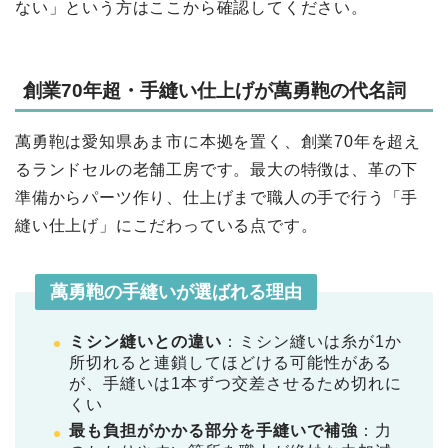
ない」という方はここから確認してください。
創業70年超・手縫い仕上げが萬勇鞄の代名詞
萬勇鞄は愛知県あま市に本拠を置く、創業70年を超え
るランドセルの老舗工房です。最大の特徴は、革の下
準備からパーツ作り、仕上げまで職人の手で行う「手
縫い仕上げ」にこだわっている点です。
萬勇鞄の手縫いが選ばれる理由
ミシン縫いとの違い
：ミシン縫いは糸が1か
所切れると連鎖してほどける可能性がある
が、手縫いは1本ずつ交差させるため切れに
くい
最も負担がかかる部分を手縫いで補強
：力