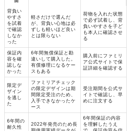
由
背負い
荷物を入れた状態
やすさ
軽さだけで選んだ
で必ず試着し、背
を試着
が、背負い心地は必
負いやすさを子ど
で確認
ずしも軽いほど良い
も本人に確認させ
しなか
とは限らない
る
った
保証内
6年間無償保証と勘
購入前にファミリ
容を確
違いして購入した。
ア公式サイトで保
認しな
有償修理になるケー
証詳細を確認する
かった
スもある
ファミリアチェック
限定デ
の限定デザインは期
受注期間を公式サ
ザイン
間限定受注のため、
イトで確認し、早
を逃し
入手できなかったケ
めに注文する
た
ース
6年間保証の内容
6年間の
2022年発売のため長
を理解したうえ
耐久性
期使用実績データが
で、保証内容を信