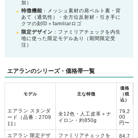
加）
特徴機能
：メッシュ素材の肩ベルト裏・背
あて（通気性）・全方位反射材・引き手に
クマの刻印＋familiarロゴ
限定デザイン
：ファミリアチェックを内生
地に使った限定モデルあり（期間限定受
注）
エアランのシリーズ・価格帯一覧
価格
モデル
主な特徴
（税
込）
エアラン スタンダ
79,2
全12色・人工皮革＋ナ
00
ード（品番：2709
イロン・約850g
円〜
11）
エアラン 限定デザ
ファミリアチェックを
84,7