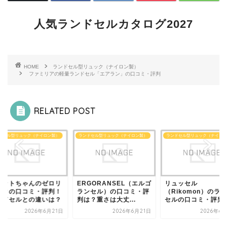
人気ランドセルカタログ2027
HOME
ランドセル型リュック（ナイロン製）
ファミリアの軽量ランドセル「エアラン」の口コミ・評判
RELATED POST
ドセル型リュック（ナイロン製）
ランドセル型リュック（ナイロン製）
ランドセル型リュック（ナイロン
ィットちゃんのゼロリ
ERGORANSEL（エルゴ
リュッセル
ックの口コミ・評判！
ランセル）の口コミ・評
（Rikomon）のラ
ンドセルとの違いは？
判は？重さは大丈...
セルの口コミ・評判
2026年6月21日
2026年6月21日
2026年6