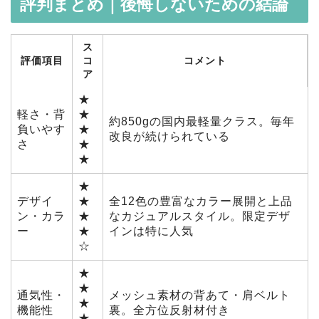
評判まとめ｜後悔しないための結論
ス
評価項目
コ
コメント
ア
★
軽さ・背
★
約850gの国内最軽量クラス。毎年
負いやす
★
改良が続けられている
さ
★
★
★
デザイ
★
全12色の豊富なカラー展開と上品
ン・カラ
★
なカジュアルスタイル。限定デザ
ー
★
インは特に人気
☆
★
★
通気性・
メッシュ素材の背あて・肩ベルト
★
機能性
裏。全方位反射材付き
★