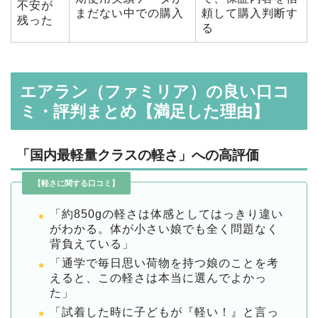
不安が
まだない中での購入
頼して購入判断す
残った
る
エアラン（ファミリア）の良い口コ
ミ・評判まとめ【満足した理由】
「国内最軽量クラスの軽さ」への高評価
【軽さに関する口コミ】
「約850gの軽さは体感としてはっきり違い
がわかる。体が小さい娘でも全く問題なく
背負えている」
「通学で毎日思い荷物を持つ娘のことを考
えると、この軽さは本当に選んでよかっ
た」
「試着した時に子どもが『軽い！』と言っ