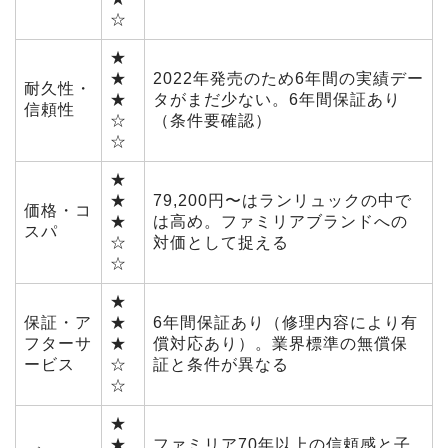
☆
★
★
2022年発売のため6年間の実績デー
耐久性・
★
タがまだ少ない。6年間保証あり
信頼性
☆
（条件要確認）
☆
★
★
79,200円〜はランリュックの中で
価格・コ
★
は高め。ファミリアブランドへの
スパ
☆
対価として捉える
☆
★
保証・ア
★
6年間保証あり（修理内容により有
フターサ
★
償対応あり）。業界標準の無償保
ービス
☆
証と条件が異なる
☆
★
★
ファミリア70年以上の信頼感と子