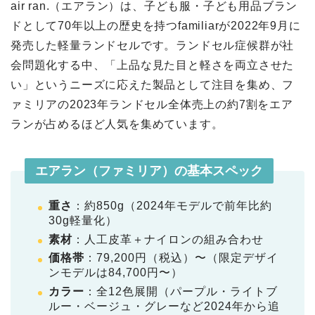
air ran.（エアラン）は、子ども服・子ども用品ブラン
ドとして70年以上の歴史を持つfamiliarが2022年9月に
発売した軽量ランドセルです。ランドセル症候群が社
会問題化する中、「上品な見た目と軽さを両立させた
い」というニーズに応えた製品として注目を集め、フ
ァミリアの2023年ランドセル全体売上の約7割をエア
ランが占めるほど人気を集めています。
エアラン（ファミリア）の基本スペック
重さ
：約850g（2024年モデルで前年比約
30g軽量化）
素材
：人工皮革＋ナイロンの組み合わせ
価格帯
：79,200円（税込）〜（限定デザイ
ンモデルは84,700円〜）
カラー
：全12色展開（パープル・ライトブ
ルー・ベージュ・グレーなど2024年から追