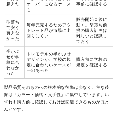
超えた
オーバーになるケース
事前に確認する
も
販売開始直後に
型落ち
毎年完売するためアウ
動く。型落ち前
で安く
トレット品が市場に出
提の購入計画は
買えな
回りにくい
難しいと認識し
かった
ておく
半かぶ
トレモデルの半かぶせ
せが学
デザインが、学校の規
購入前に学校の
校に合
定に合わないケースが
規定を確認する
わなか
一部あった
った
製品品質そのものへの根本的な後悔は少なく、主な後
悔は「カラー・価格・入手性」に集中しています。い
ずれも購入前に確認しておけば回避できるものがほと
んどです。