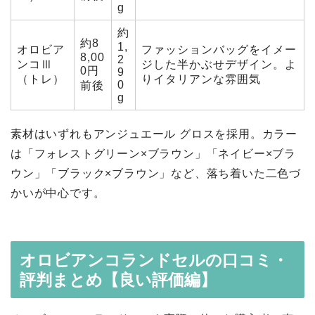
g
約
約8
1,
オロビア
ファッションバッグをイメー
8,00
2
ンコⅢ
ジした半かぶせデザイン。よ
0円
9
（トレ）
りイタリアンな雰囲気
0
前後
g
素材はいずれもアンジュエール グロスを採用。カラー
は「フォレストグリーン×ブラウン」「ネイビー×ブラ
ウン」「ブラック×ブラウン」など、落ち着いた二色づ
かいが中心です。
オロビアンコランドセルの口コミ・
評判まとめ【良い評価編】