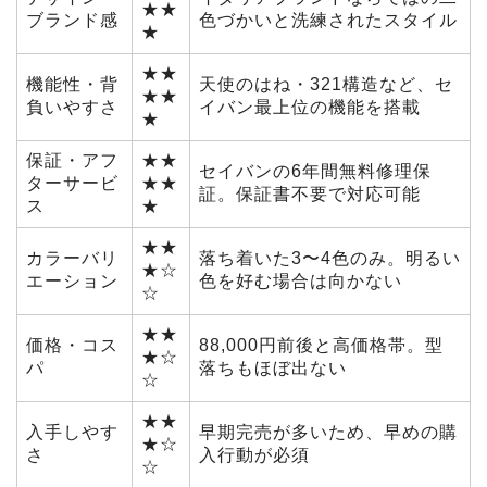
★★
ブランド感
色づかいと洗練されたスタイル
★
★★
機能性・背
天使のはね・321構造など、セ
★★
負いやすさ
イバン最上位の機能を搭載
★
保証・アフ
★★
セイバンの6年間無料修理保
ターサービ
★★
証。保証書不要で対応可能
ス
★
★★
カラーバリ
落ち着いた3〜4色のみ。明るい
★☆
エーション
色を好む場合は向かない
☆
★★
価格・コス
88,000円前後と高価格帯。型
★☆
パ
落ちもほぼ出ない
☆
★★
入手しやす
早期完売が多いため、早めの購
★☆
さ
入行動が必須
☆