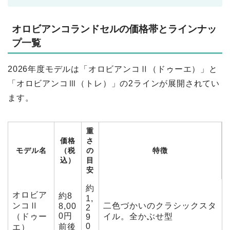
オロビアンコランドセルの価格帯とラインナッ
プ一覧
2026年度モデルは「オロビアンコⅡ（ドゥーエ）」と
「オロビアンコⅢ（トレ）」の2ラインが展開されてい
ます。
重
価格
さ
モデル名
（税
の
特徴
込）
目
安
約
オロビア
約8
1,
ンコⅡ
二色づかいのクラシックスタ
8,00
2
0円
（ドゥー
イル。全かぶせ型
9
0
前後
エ）