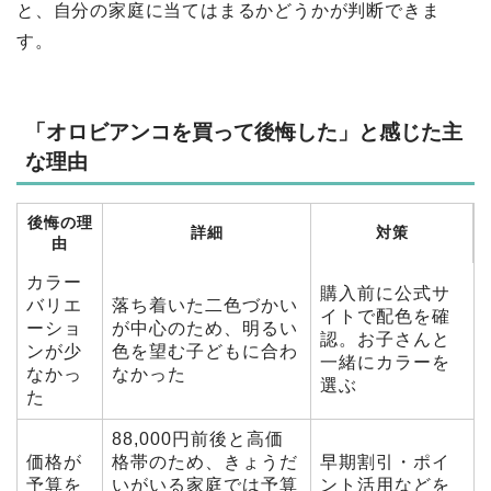
と、自分の家庭に当てはまるかどうかが判断できま
す。
「オロビアンコを買って後悔した」と感じた主
な理由
後悔の理
詳細
対策
由
カラー
購入前に公式サ
バリエ
落ち着いた二色づかい
イトで配色を確
ーショ
が中心のため、明るい
認。お子さんと
ンが少
色を望む子どもに合わ
一緒にカラーを
なかっ
なかった
選ぶ
た
88,000円前後と高価
価格が
格帯のため、きょうだ
早期割引・ポイ
予算を
いがいる家庭では予算
ント活用などを