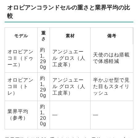
オロビアンコランドセルの重さと業界平均の比
較
重
モデル
素材
備考
さ
約
オロビアン
アンジュエー
天使のはね搭載
1,
コⅡ（ドゥ
ル グロス（人
で体感軽減
29
ーエ）
工皮革）
0g
約
オロビアン
アンジュエー
半かぶせ型で見
1,
コⅢ（ト
ル グロス（人
た目もスタイリ
29
レ）
工皮革）
ッシュ
0g
約
業界平均
1,
—
—
（参考）
20
0g