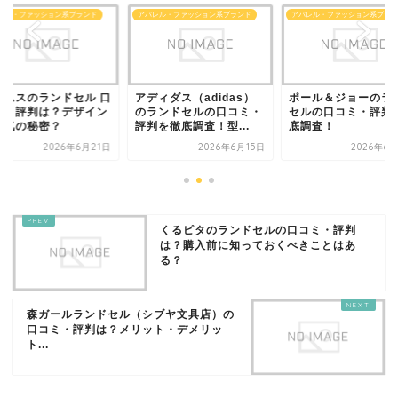
レル・ファッション系ブランド
アパレル・ファッション系ブランド
アパレル・ファッション系ブラン
ームスのランドセル 口
アディダス（adidas）
ポール＆ジョーのラ
ミ・評判は？デザイン
のランドセルの口コミ・
セルの口コミ・評判
人気の秘密？
評判を徹底調査！型...
底調査！
2026年6月21日
2026年6月15日
2026年6
くるピタのランドセルの口コミ・評判
は？購入前に知っておくべきことはあ
る？
森ガールランドセル（シブヤ文具店）の
口コミ・評判は？メリット・デメリッ
ト...