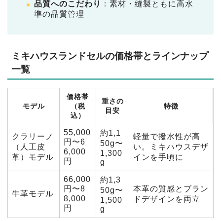
品質へのこだわり
：素材・縫製ともに高水
準の品質管理
ミキハウスランドセルの価格帯とラインナップ
一覧
価格帯
重さの
モデル
（税
特徴
目安
込）
55,000
約1,1
クラリーノ
軽量で撥水性が高
円〜6
50g〜
（人工皮
い。ミキハウスデザ
6,000
1,300
革）モデル
インを手頃に
円
g
66,000
約1,3
円〜8
本革の質感とブラン
50g〜
牛革モデル
8,000
ドデザインを両立
1,500
円
g