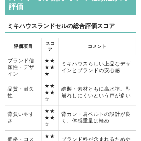
評価
ミキハウスランドセルの総合評価スコア
スコ
評価項目
コメント
ア
ブランド信
★★
ミキハウスらしい上品なデザ
頼性・デザ
★★
インとブランドの安心感
イン
★
★★
品質・耐久
縫製・素材ともに高水準。型
★★
性
崩れしにくいという声が多い
☆
★★
背負いやす
背カン・肩ベルトの設計が良
★★
さ
く、体感重量は軽め
☆
★★
価格・コス
ブランド料が含まれるためや