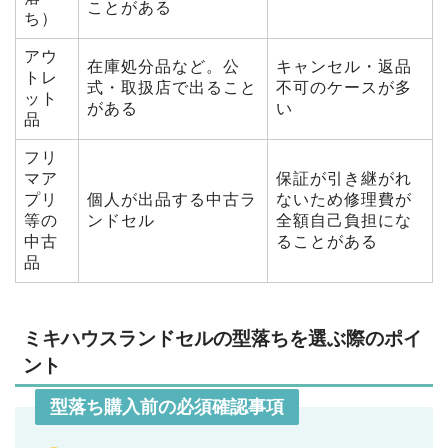
ことがある
ち）
アウ
在庫処分品など。公
キャンセル・返品
トレ
式・取扱店で出ること
不可のケースが多
ット
がある
い
品
フリ
マア
保証が引き継がれ
プリ
個人が出品する中古ラ
ないため修理費が
等の
ンドセル
全額自己負担にな
中古
ることがある
品
ミキハウスランドセルの型落ちを選ぶ際のポイ
ント
型落ち購入前の必須確認事項