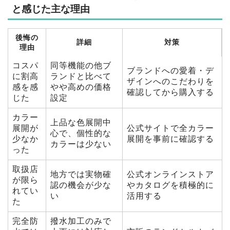
と感じた主な理由
後悔の
詳細
対策
理由
コスパ
同等機能の他ブ
ブランドへの愛着・デ
に割高
ランドと比べて
ザインへのこだわりを
感を感
やや高めの価格
確認してから購入する
じた
設定
カラー
上品な色展開中
展開が
公式サイトで全カラー
心で、個性的な
少なか
展開を事前に確認する
カラーは少ない
った
取扱店
地方では実物確
公式オンラインストア
が限ら
認の機会が少な
やカタログを積極的に
れてい
い
活用する
た
完全防
撥水加工のみで