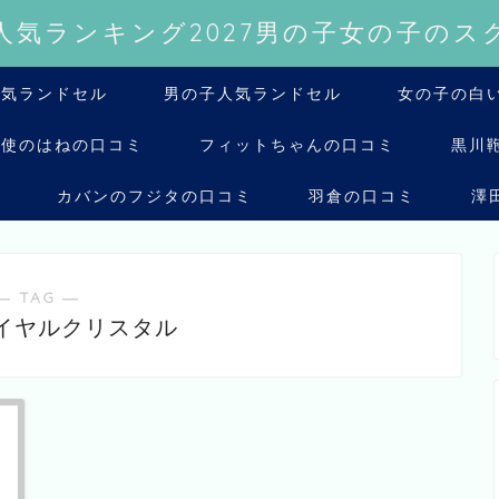
人気ランキング2027男の子女の子のス
人気ランドセル
男の子人気ランドセル
女の子の白い
天使のはねの口コミ
フィットちゃんの口コミ
黒川
ミ
カバンのフジタの口コミ
羽倉の口コミ
澤
― TAG ―
イヤルクリスタル