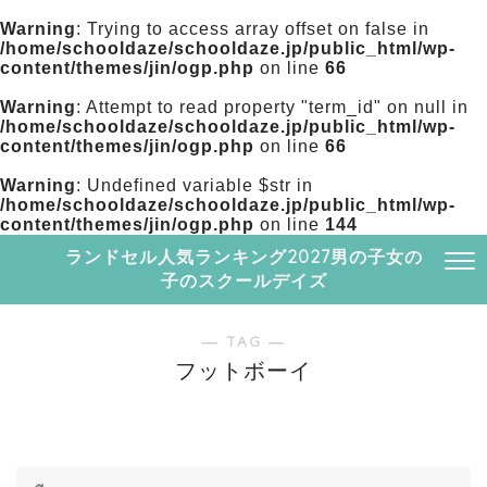
Warning
: Trying to access array offset on false in
/home/schooldaze/schooldaze.jp/public_html/wp-
content/themes/jin/ogp.php
on line
66
Warning
: Attempt to read property "term_id" on null in
/home/schooldaze/schooldaze.jp/public_html/wp-
content/themes/jin/ogp.php
on line
66
Warning
: Undefined variable $str in
/home/schooldaze/schooldaze.jp/public_html/wp-
content/themes/jin/ogp.php
on line
144
ランドセル人気ランキング2027男の子女の
子のスクールデイズ
― TAG ―
フットボーイ